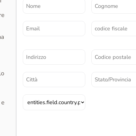
i
re
na
lo
 e