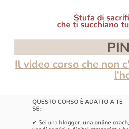
Stufa di sacri
che ti succhiano t
PI
Il video corso che non c
l'h
QUESTO CORSO È ADATTO A TE
SE:
✔ Sei una
blogger
,
una online coach